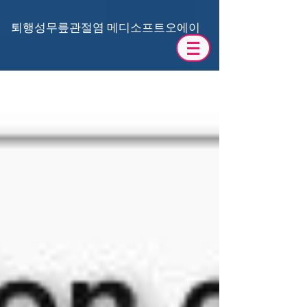
​퇴행성무릎관절염 메디소프트오에이