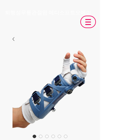
​퇴행성무릎관절염 메디소프트오에이