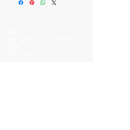
VISIT
서울 강서구 강서로 154, 힐탑빌
딩2층
화곡역 4번출구에서 50미터
CONTACT US
T:
02-6959-3520
genu
medi@genumedi.com
바코메드
사업자 등록번호 :
109-86-44139