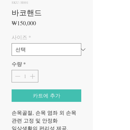
SKU: H001
바코핸드
가
₩150,000
격
사이즈
*
수량
*
카트에 추가
손목골절, 손목 염좌 외 손목
관련 고정 및 안정화
일상생활의 편리성 제공,