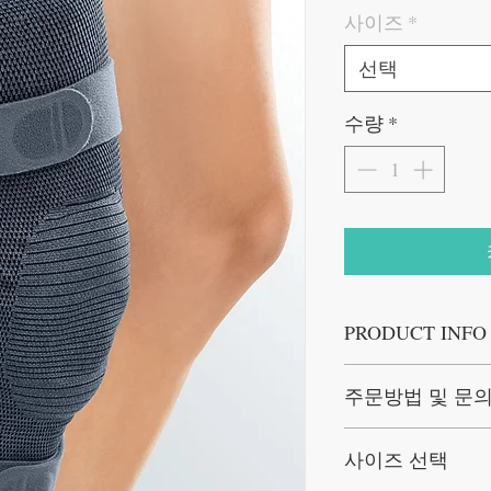
사이즈
*
선택
수량
*
PRODUCT INFO
- 압박소재의 직물과 
주문방법 및 문
주며
무릎 중앙에 삽입된 실
액순환이
정확한 인디케이션과 사
사이즈 선택
개선되는 마사지 효과를
지 않습니다.전화 02-6959
전화문자 (010-5314-57