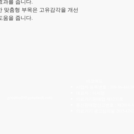
효과를 줍니다.
듯한 맞춤형 부목은 고유감각을 개선
도움을 줍니다.
CONTACT US
바코메드
사업자 등록번호 : 109-86-44139
T: 02-6959-3520
대표자 : 이세영
genu
medi@genumedi.com
의료기기판매업 제1231호
통신판매업신고번호 : 제2014-
의료기기 광고심의필 2015-GN1-1
카카오톡 ID