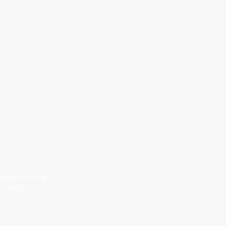
서울강서-0687호
0-0028