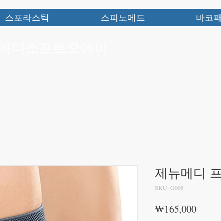
스포라스틱
스피노메드
바코
 메디소프트오에이
제뉴메디 
SKU: G005
가
₩165,000
격