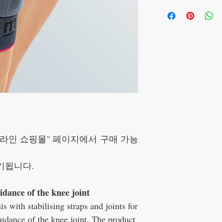
- 이음새가 없는 딱 맞
카카오톡(아이디 2 6 9 
2호 허벅지 둘레 40 ~ 43
하고
이점 양행 바랍니다.
3호 허벅지 둘레 43 ~ 46
근육을 향상시키는데 도
입금계좌는 홈페이지 하
4호 허벅지 둘레 46 ~ 49
5호 허벅지 둘레 49 ~ 52
- 스트랩이 위, 아래 추
라인 쇼핑몰" 페이지에서 구매 가능
기됩니다.
idance of the knee joint
 with stabilising straps and joints for
uidance of the knee joint. The product