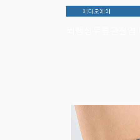
메디오에이
​퇴행성무릎관절염