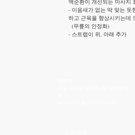
액순환이 개선되는 마사지 
- 이음새가 없는 딱 맞는 
하고 근육을 향상시키는데 
(무릎의 안정화)
- 스트랩이 위, 아래 추가
VISIT
서울 강서구 강서로 154, 힐탑빌딩2
층
화곡역 4번출구에서 50미터
입금계좌