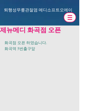
​퇴행성무릎관절염 메디소프트오에이
제뉴메디 화곡점 오픈
화곡점 오픈 하였습니다.
화곡역 5번출구앞