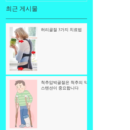
최근 게시물
허리골절 3가지 치료법
척추압박골절은 척추의 익
스텐션이 중요합니다